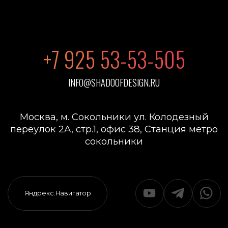
Санкт-Петербург
О компании
Иркутск
Как мы работаем
Сочи
Портфолио
Уфа
Полезные советы
Владимир
Брянск
ОСТАВИТЬ ОТЗЫВ
Новосибирск
Краснодар
Бельгия
Ноябрьск
Кемерово
Нижний Новгород
Владикавказ
Тамбов
ИП ЖУРАВЛЕВ ИВАН ВАЛЕРЬЕВИЧ
ПОЛИТИКА КОНФИДЕНЦИАЛЬНОСТИ
ИНН 730293587440
РАЗРАБОТАНО В M2B