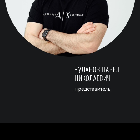
+7 925 53-53-505
INFO@SHADOOFDESIGN.RU
Москва, м. Сокольники ул. Колодезный
переулок 2А, стр.1, офис 38, Станция метро
сокольники
Яндрекс.Навигатор
ПРЕДСТАВИТЕЛЬСТВА
НАВИГАЦИЯ