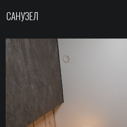
САНУЗЕЛ