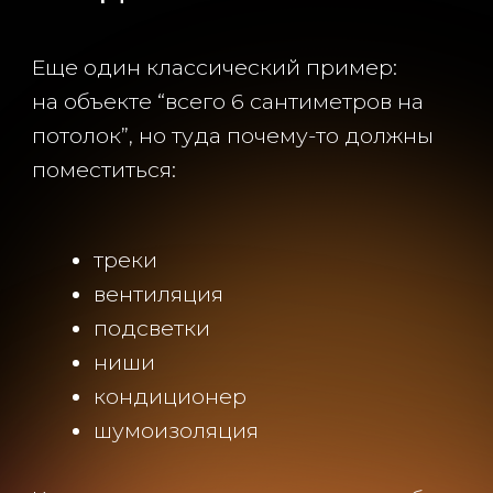
удорожание монтажа
ограничения по потолочным
решениям
некорректная работа
кондиционера
Иногда это вынуждает использовать
более компактные системы, которые
сами по себе существенно дороже.