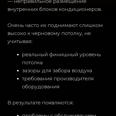
МЕБЕЛЬ ИНОГДА ТОЖЕ
ЛУЧШЕ РАНЬШЕ ПОТОЛКОВ
Это многих удивляет.
Но если мебель делается раньше:
уменьшается площадь потолка
снижается стоимость
получается красивый
непрерывный теневой зазор
появляется нормальный доступ к
обслуживанию
А еще это спасает потолки от вечной
проблемы:
когда двери мебели со временем
начинают задевать полотно.