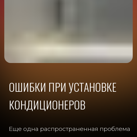
потолку после монтажа
Без защиты стен мы вообще не
работаем.
Потому что переделки всегда дороже
нормальной подготовки.