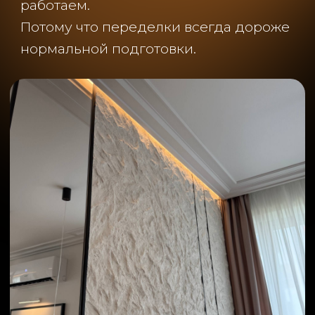
ПРЕДСТАВИТЕЛЬСТВА
НАВИГАЦИЯ
Санкт-Петербург
О компании
Иркутск
Как мы работаем
Сочи
Портфолио
Уфа
Полезные советы
Владимир
Брянск
ОСТАВИТЬ ОТЗЫВ
Новосибирск
Краснодар
Бельгия
Ноябрьск
Кемерово
Нижний Новгород
Владикавказ
Тамбов