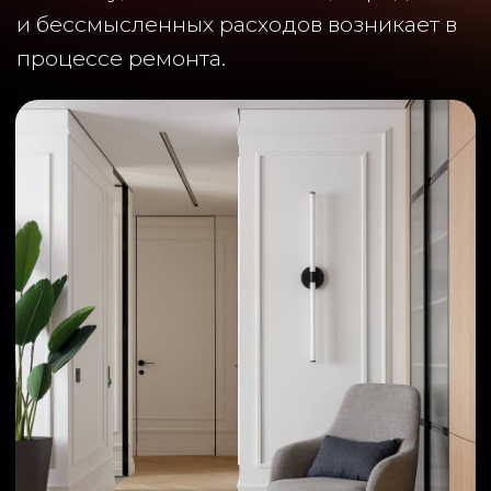
КОГДА НУЖНО ЗАНИМАТЬСЯ
ПОТОЛКАМИ НА САМОМ ДЕЛЕ
Идеальный сценарий, когда заказчик
обращается:
после возведения перегородок
до прокладки инженерных сетей
либо хотя бы на стадии понятной
планировки и готового проекта.
На этом этапе уже можно:
понять архитектуру помещения
определить будущий "пирог"
потолка
заранее предусмотреть сложные