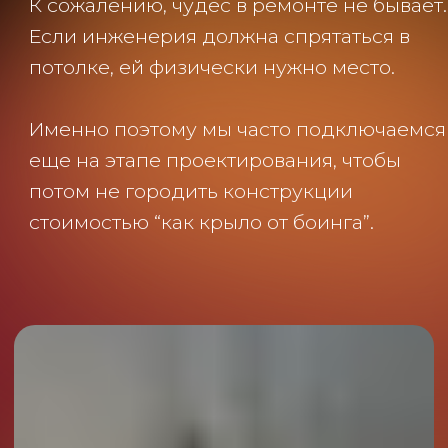
СТЕНЫ ПОЧТИ ВСЕГДА
ДОЛЖНЫ БЫТЬ ГОТОВЫ
ДО ПОТОЛКОВ
Мы работаем по финишным стенам:
покраске, керамограниту, панелям,
декоративной штукатурке.
Почему?
Потому что гораздо проще аккуратно
защитить готовую стену, чем потом:
красить в теневой зазор
дорезать обои
пытаться красиво подойти к