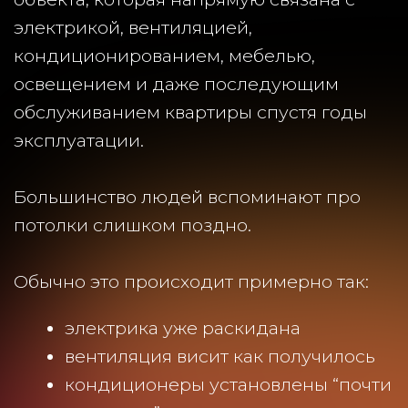
Большинство людей вспоминают про
потолки слишком поздно.
Обычно это происходит примерно так:
электрика уже раскидана
вентиляция висит как получилось
кондиционеры установлены “почти
вплотную” к перекрытию
мебель заказана
стены готовы
А потом внезапно появляется вопрос:
“А как теперь сюда вообще впихнуть
нормальный потолок?”.
Именно поэтому вопрос “когда делать
потолки?” на практике гораздо глубже,
чем кажется.
За годы работы мы пришли к одному