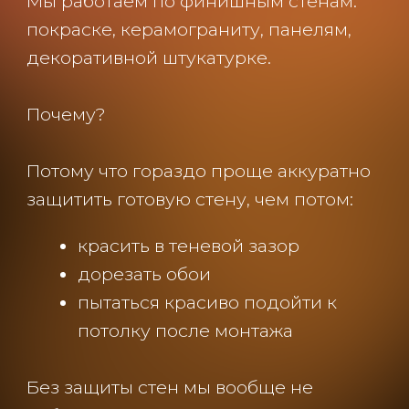
+7 925 53-53-505
INFO@SHADOOFDESIGN.RU
Москва, м. Сокольники ул. Колодезный
переулок 2А, стр.1, офис 38
Яндрекс.Навигатор