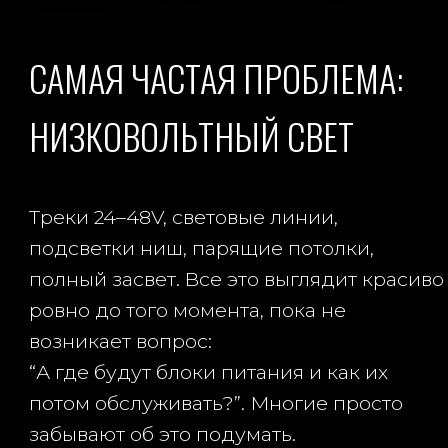
ВЕНТИЛЯЦИЯ ТОЖЕ
"СЪЕДАЕТ" ПОТОЛОК
Еще один классический пример:
на объекте “всего 6 сантиметров на
потолок”, но туда почему-то должны
поместиться:
треки
вентиляция
подсветки
ниши
кондиционер
шумоизоляция
К сожалению, чудес в ремонте не бывает.
Если инженерия должна спрятаться в
потолке, ей физически нужно место.