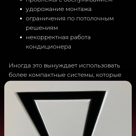
КОГДА ВСЕ-ТАКИ ДЕЛАТЬ
ПОТОЛКИ?
Если коротко:
Монтировать потолки нужно ближе
к финалу ремонта.
А вот думать о них — сильно
заранее.
Лучше всего подключать потолочников
еще до инженерных работ.
Потому что хороший потолок сегодня
— это не отдельный этап ремонта, а
часть общей инженерной системы
дома.
И чем раньше это понимают на объекте,
тем меньше потом фраз:
“Эх… если бы мы знали это раньше”
.