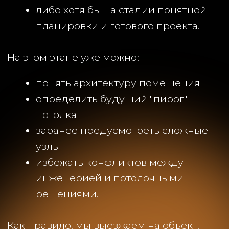
САМАЯ ЧАСТАЯ ПРОБЛЕМА:
НИЗКОВОЛЬТНЫЙ СВЕТ
Треки 24–48V, световые линии,
подсветки ниш, парящие потолки,
полный засвет. Все это выглядит красиво
ровно до того момента, пока не
возникает вопрос:
“А где будут блоки питания и как их
потом обслуживать?”
.
Многие просто
забывают об это подумать.
В итоге оборудование перегревается,
оказывается намертво зашито в потолок,
начинает глючить, а через несколько лет
для замены блока приходится разбирать
половину потолка.