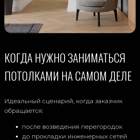
узлы
избежать конфликтов между
инженерией и потолочными
решениями.
Как правило, мы выезжаем на объект,
изучаем задачу и даем рекомендации
еще до начала основных инженерных
работ. Именно это позволяет в
дальнейшем избежать большинства
типовых ошибок.