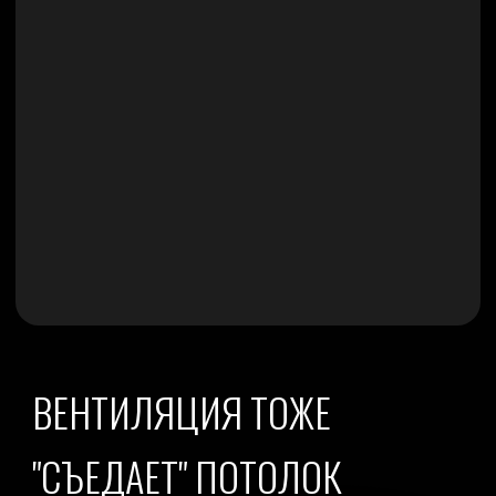
ОШИБКИ ПРИ УСТАНОВКЕ
КОНДИЦИОНЕРОВ
Еще одна распространенная проблема
— неправильное размещение
внутренних блоков кондиционеров.
Очень часто их поднимают слишком
высоко к черновому потолку, не
учитывая:
реальный финишный уровень
потолка
зазоры для забора воздуха
требования производителя
оборудования
В результате появляются:
проблемы с обслуживанием