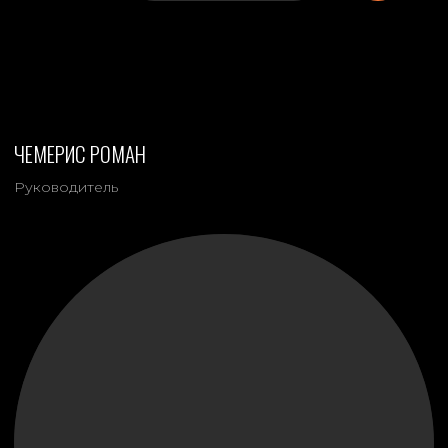
+ 7 914 895 11 60
SHADOOF.DESIGN.IRKUTSK@YA.RU
ИРКУТСК, УЛ. БАЙКАЛЬСКАЯ 346/6
Студия потолоков и интерьерного
освещения
БАГАТУРИЯ АЛЕКСЕЙ КИРИЛОВИЧ
Представитель