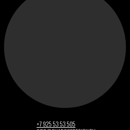
+7 925 53 53 505
INFO@SHADOOFDESIGN.RU
МОСКВА, М. СОКОЛЬНИКИ УЛ.
КОЛОДЕЗНЫЙ ПЕРЕУЛОК 2А,
СТР.1, ОФИС 38
Главный офис студии Shadoof Design
в Москве. Здесь находится шоу-рум,
творческая мастерская и офис.