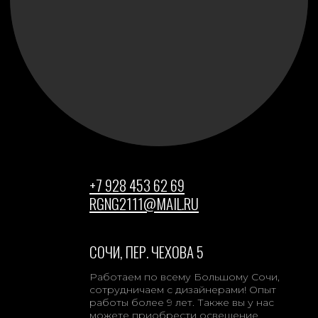
+7 964 135 40 42
ТАМБОВ, УЛ. МИЧУРИНСКАЯ 213Г
Производим качественный монтаж
и ведение объекта по вашему проекту,
комплектуем объект от и до освещением
и светодиодным оборудованием.
Помогаем в подборе профильных систем
и освещения под ваши задачи
и пожелания, ведем объект с начала
ремонта для грамотной и слаженной
работы смежников чтоб вы получили
качественный продукт в конце ремонта.