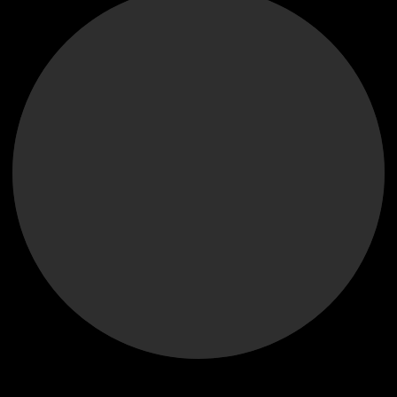
+7 920 919 26 85
HM33@LIST.RU
ВЛАДИМИР, КУЙБЫШЕВА 16
"ИВАНОВСКИЕ МАНУФАКТУРЫ" 4
ЭТАЖ, ОФИС 413
Знаю что делаю, дорожу своим делом,
сервис выше цены!