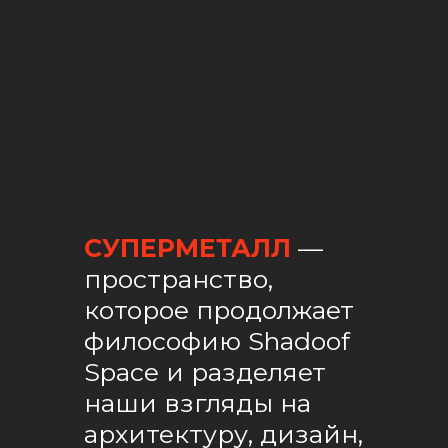
ПРЕДСТАВИТЕЛЬСТВА
НАВИГАЦИЯ
СУПЕРМЕТАЛЛ
—
Санкт-Петербург
О компании
Иркутск
Как мы работаем
пространство,
Сочи
Портфолио
которое продолжает
Уфа
Полезные советы
философию Shadoof
Владимир
Брянск
ОСТАВИТЬ ОТЗЫВ
Space и разделяет
Новосибирск
наши взгляды на
Краснодар
Бельгия
архитектуру, дизайн,
Ноябрьск