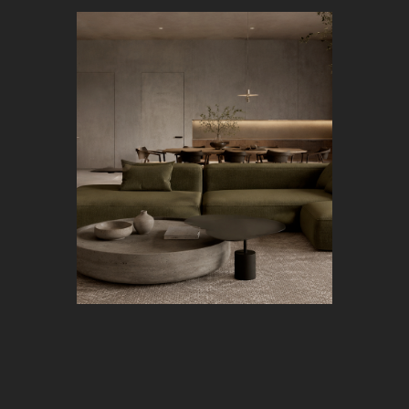
+7 925 53-53-505
INFO@SHADOOFDESIGN.RU
Москва, м. Сокольники ул. Колодезный
переулок 2А, стр.1, офис 38
Яндрекс.Навигатор