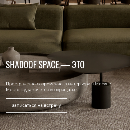
SHADOOF SPACE — ЭТО
ДИЗАЙН
|
Здесь ди
Пространство современного интерьера в Москве.
инженери
Место, куда хочется возвращаться
технолог
становят
Записаться на встречу
реальной